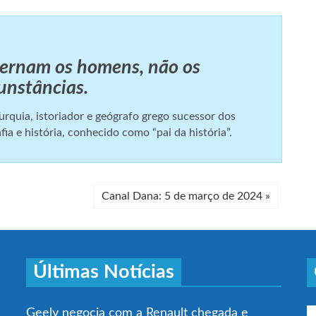
vernam os homens, não os
unstâncias.
urquia, istoriador e geógrafo grego sucessor dos
a e história, conhecido como “pai da história”.
Canal Dana: 5 de março de 2024
»
Últimas Notícias
Geely negocia com a Renault chegada e