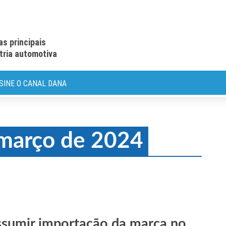
as principais
stria automotiva
SINE O CANAL DANA
 março de 2024
ssumir importação da marca no