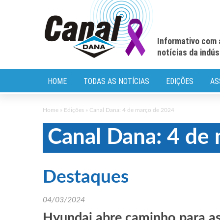
Informativo com 
notícias da indú
HOME
TODAS AS NOTÍCIAS
EDIÇÕES
AS
Home
»
Edições
»
Canal Dana: 4 de março de 2024
Canal Dana: 4 de
Destaques
04/03/2024
Hyundai abre caminho para a