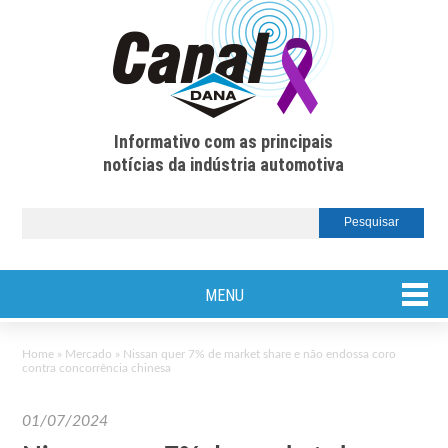
Informativo com as principais
notícias da indústria automotiva
MENU
Home
»
Mercado
»
Nissan quer 7% de market share e não endossa coro
contra concorrência chinesa
01/07/2024