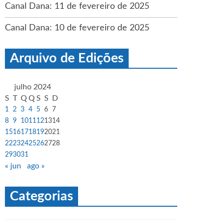
Canal Dana: 11 de fevereiro de 2025
Canal Dana: 10 de fevereiro de 2025
Arquivo de Edições
julho 2024
S
T
Q
Q
S
S
D
1
2
3
4
5
6
7
8
9
10
11
12
13
14
15
16
17
18
19
20
21
22
23
24
25
26
27
28
29
30
31
« jun
ago »
Categorias