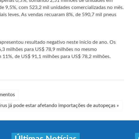
 apenas 0,5%, somando 2,51 milhões de unidades em
o de 9,5%, com 523,2 mil unidades comercializadas no mês.
is leves. As vendas recuaram 8%, de 590,7 mil pneus
resentou resultado negativo neste início de ano. Os
6,3 milhões para US$ 78,9 milhões no mesmo
m 11%, de US$ 91,1 milhões para US$ 78,2 milhões.
amentos
rus já pode estar afetando importações de autopeças
»
Últimas Notícias