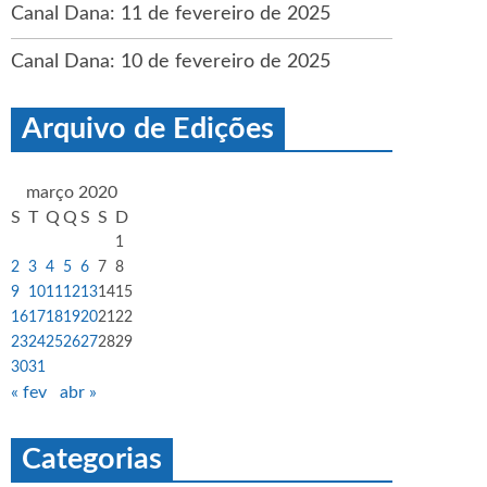
Canal Dana: 11 de fevereiro de 2025
Canal Dana: 10 de fevereiro de 2025
Arquivo de Edições
março 2020
S
T
Q
Q
S
S
D
1
2
3
4
5
6
7
8
9
10
11
12
13
14
15
16
17
18
19
20
21
22
23
24
25
26
27
28
29
30
31
« fev
abr »
Categorias