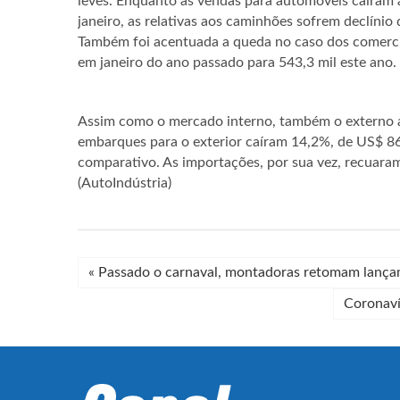
leves. Enquanto as vendas para automóveis caíram
janeiro, as relativas aos caminhões sofrem declíni
Também foi acentuada a queda no caso dos comercia
em janeiro do ano passado para 543,3 mil este ano.
Assim como o mercado interno, também o externo ap
embarques para o exterior caíram 14,2%, de US$ 8
comparativo. As importações, por sua vez, recuara
(AutoIndústria)
«
Passado o carnaval, montadoras retomam lanç
Coronaví