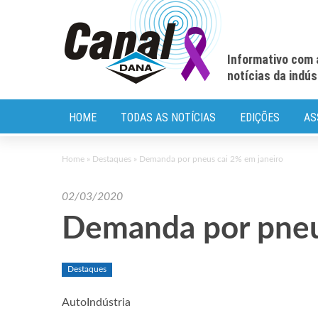
Informativo com 
notícias da indú
HOME
TODAS AS NOTÍCIAS
EDIÇÕES
AS
Home
»
Destaques
»
Demanda por pneus cai 2% em janeiro
02/03/2020
Demanda por pneu
Destaques
AutoIndústria