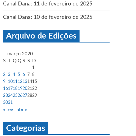
Canal Dana: 11 de fevereiro de 2025
Canal Dana: 10 de fevereiro de 2025
Arquivo de Edições
março 2020
S
T
Q
Q
S
S
D
1
2
3
4
5
6
7
8
9
10
11
12
13
14
15
16
17
18
19
20
21
22
23
24
25
26
27
28
29
30
31
« fev
abr »
Categorias