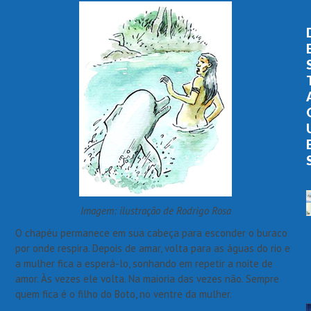
Imagem: ilustração de Rodrigo Rosa
O chapéu permanece em sua cabeça para esconder o buraco
por onde respira. Depois de amar, volta para as águas do rio e
a mulher fica a esperá-lo, sonhando em repetir a noite de
amor. Às vezes ele volta. Na maioria das vezes não. Sempre
quem fica é o filho do Boto, no ventre da mulher.