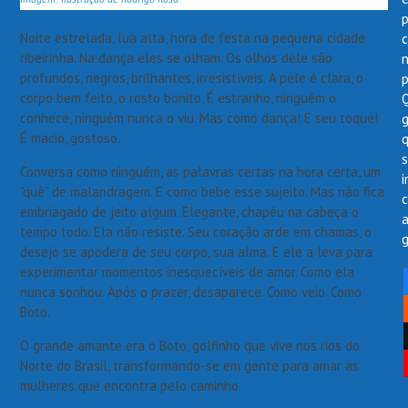
p
Noite estrelada, lua alta, hora de festa na pequena cidade
ribeirinha. Na dança eles se olham. Os olhos dele são
profundos, negros, brilhantes, irresistíveis. A pele é clara, o
corpo bem feito, o rosto bonito. É estranho, ninguém o
conhece, ninguém nunca o viu. Mas como dança! E seu toque!
É macio, gostoso.
Conversa como ninguém, as palavras certas na hora certa, um
i
”quê” de malandragem. E como bebe esse sujeito. Mas não fica
embriagado de jeito algum. Elegante, chapéu na cabeça o
tempo todo. Ela não resiste. Seu coração arde em chamas, o
g
desejo se apodera de seu corpo, sua alma. E ele a leva para
experimentar momentos inesquecíveis de amor. Como ela
nunca sonhou. Após o prazer, desaparece. Como veio. Como
Boto.
O grande amante era o Boto, golfinho que vive nos rios do
Norte do Brasil, transformando-se em gente para amar as
mulheres que encontra pelo caminho.