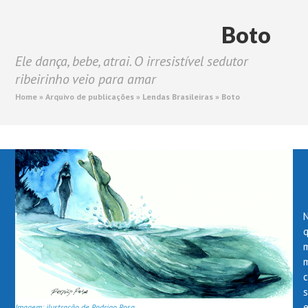
Open
Close
Skip
mobile
mobile
to
Boto
menu
menu
content
Ele dança, bebe, atrai. O irresistível sedutor
ribeirinho veio para amar
Home
»
Arquivo de publicações
»
Lendas Brasileiras
»
Boto
m
s
Imagem: ilustração de Rodrigo Rosa