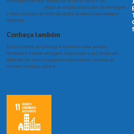
Embarque com seus amigos na lenda do Boto! É só
baixar o
PDF do DobraDana
, seguir as simples instruções de montagem
e levar no bolso as histórias deste romântico personagem
ribeirinho.
Conheça também
Esse estranho ser protege a floresta e seus animais.
Verdadeiro duende selvagem, ocupa todo o seu tempo em
defendê-los contra caçadores imprudentes. Conheça as
incríveis histórias sobre o
Curupira
.
Veja mais: Entrevista com o ilustrador, cartunista e
quadrinista, Rodrigo Rosa