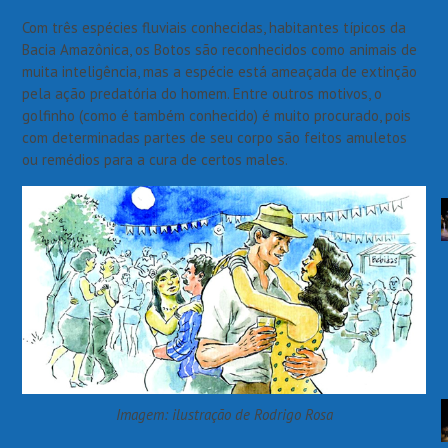
Com três espécies fluviais conhecidas, habitantes típicos da
Bacia Amazônica, os Botos são reconhecidos como animais de
muita inteligência, mas a espécie está ameaçada de extinção
pela ação predatória do homem. Entre outros motivos, o
golfinho (como é também conhecido) é muito procurado, pois
com determinadas partes de seu corpo são feitos amuletos
ou remédios para a cura de certos males.
Imagem: ilustração de Rodrigo Rosa