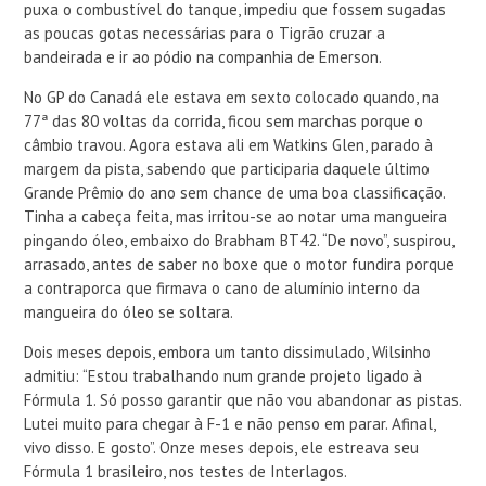
puxa o combustível do tanque, impediu que fossem sugadas
as poucas gotas necessárias para o Tigrão cruzar a
bandeirada e ir ao pódio na companhia de Emerson.
No GP do Canadá ele estava em sexto colocado quando, na
77ª das 80 voltas da corrida, ficou sem marchas porque o
câmbio travou. Agora estava ali em Watkins Glen, parado à
margem da pista, sabendo que participaria daquele último
Grande Prêmio do ano sem chance de uma boa classificação.
Tinha a cabeça feita, mas irritou-se ao notar uma mangueira
pingando óleo, embaixo do Brabham BT42. “De novo”, suspirou,
arrasado, antes de saber no boxe que o motor fundira porque
a contraporca que firmava o cano de alumínio interno da
mangueira do óleo se soltara.
Dois meses depois, embora um tanto dissimulado, Wilsinho
admitiu: “Estou trabalhando num grande projeto ligado à
Fórmula 1. Só posso garantir que não vou abandonar as pistas.
Lutei muito para chegar à F-1 e não penso em parar. Afinal,
vivo disso. E gosto”. Onze meses depois, ele estreava seu
Fórmula 1 brasileiro, nos testes de Interlagos.