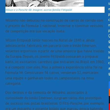
s
Wilson e o Porsche 68. Imagem: acervo família Fittipaldi
p
Wilsinho não debutou na construção de carros de corrida com
o projeto do Fórmula 1 nacional. Inventar e construir veículos
de competição era sua vocação inata.
Wilson Fittipaldi Júnior nasceu no Natal de 1943 e, ainda
adolescente, fabricava, em parceria com o irmão Emerson,
volantes esportivos a partir de uma amostra que havia trazido
da Europa. Depois, os jovens Fittipaldi passaram a preparar
i
karts, os excitantes carrinhos que entraram no Brasil em 1960,
e a competir com eles. Mas a primeira experiência séria foi na
Fórmula Vê. Construíram 56 carros, venderam 52, montaram
g
uma equipe e ganharam todos os campeonatos na nova
categoria.
Dos delírios e da teimosia de Wilsinho, associados à
curiosidade do irmão Emerson, surgiram vários dos protótipos
de sucesso nas pistas brasileiras. O Fitti-Porsche, por exemplo,
era um estranho e potente bólido que marcou época batendo