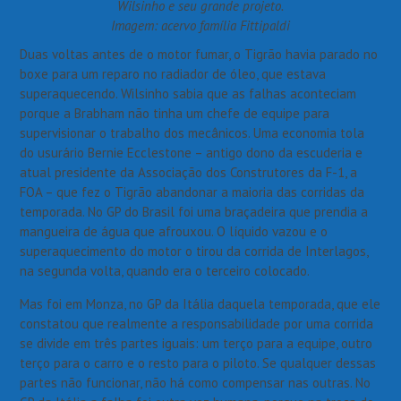
Wilsinho e seu grande projeto.
Imagem: acervo família Fittipaldi
Duas voltas antes de o motor fumar, o Tigrão havia parado no
boxe para um reparo no radiador de óleo, que estava
superaquecendo. Wilsinho sabia que as falhas aconteciam
porque a Brabham não tinha um chefe de equipe para
supervisionar o trabalho dos mecânicos. Uma economia tola
do usurário Bernie Ecclestone – antigo dono da escuderia e
atual presidente da Associação dos Construtores da F-1, a
FOA – que fez o Tigrão abandonar a maioria das corridas da
temporada. No GP do Brasil foi uma braçadeira que prendia a
mangueira de água que afrouxou. O líquido vazou e o
superaquecimento do motor o tirou da corrida de Interlagos,
na segunda volta, quando era o terceiro colocado.
Mas foi em Monza, no GP da Itália daquela temporada, que ele
constatou que realmente a responsabilidade por uma corrida
se divide em três partes iguais: um terço para a equipe, outro
terço para o carro e o resto para o piloto. Se qualquer dessas
partes não funcionar, não há como compensar nas outras. No