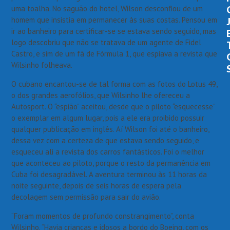
uma toalha. No saguão do hotel, Wilson desconfiou de um
homem que insistia em permanecer às suas costas. Pensou em
ir ao banheiro para certificar-se se estava sendo seguido, mas
logo descobriu que não se tratava de um agente de Fidel
Castro, e sim de um fã de Fórmula 1, que espiava a revista que
Wilsinho folheava.
O cubano encantou-se de tal forma com as fotos do Lotus 49,
o dos grandes aerofólios, que Wilsinho lhe ofereceu a
Autosport. O “espião” aceitou, desde que o piloto “esquecesse”
o exemplar em algum lugar, pois a ele era proibido possuir
qualquer publicação em inglês. Aí Wilson foi até o banheiro,
dessa vez com a certeza de que estava sendo seguido, e
esqueceu ali a revista dos carros fantásticos. Foi o melhor
que aconteceu ao piloto, porque o resto da permanência em
Cuba foi desagradável. A aventura terminou às 11 horas da
noite seguinte, depois de seis horas de espera pela
decolagem sem permissão para sair do avião.
“Foram momentos de profundo constrangimento”, conta
Wilsinho. “Havia crianças e idosos a bordo do Boeing, com os