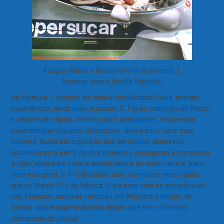
A dupla Wilson e Ricardo Divila na Fórmula 1.
Imagem: acervo família Fittipaldi
Na Fórmula 2, sempre em dupla com Ricardo Divila, fizeram
experiências ainda mais ousadas. O Tigrão comprou um March
e, depois de alguns testes pouco animadores, resolveram
experimentar algumas alterações: deixaram o nariz mais
estreito, mudaram a posição dos aerofólios dianteiros,
aumentaram o perfil da asa traseira e alongaram a carroceria.
A rigor, alteraram toda a aerodinâmica do novo carro e, para
surpresa geral, o “F-2 Brazilian look” tornou-se mais rápido
que os March 722 da fábrica. O sucesso com as experiências
nas fórmulas menores reforçou em Wilsinho o intuito de
formar uma equipe brasileira depois que ele e Emerson
deixassem de pilotar.