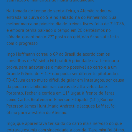
Na tomada de tempo de sexta-feira, o Alemão rodou na
entrada na curva do S, e no sábado, na do Pinheirinho. Sua
melhor marca no primeiro dia de treinos livres foi a de 2’40″86,
e embora tenha baixado o tempo em 20 centésimos no
sábado, garantindo o 22° posto do grid, não ficou satisfeito
com o progresso.
Ingo Hoffmann correu o GP do Brasil de acordo com os
conselhos de Wilsinho Fittipaldi. A prioridade era terminar a
prova, para adaptar-se o máximo possível ao carro e a um
Grande Prêmio de F-1. E não podia ser diferente pilotando o
FD-03, um carro muito difícil de guiar em Interlagos, por causa
da pouca estabilidade nas curvas de alta velocidade.
Portanto, fechar a corrida em 11° lugar, à frente de feras
como Carlos Reutemann, Emerson Fittipaldi (13º), Ronnie
Peterson, James Hunt, Mario Andretti e Jacques Laffite, foi
ótimo para a estréia do Alemão.
Ingo, que aparentava ter saído do carro mais nervoso do que
entrara, resumiu com sinceridade a corrida. “Para mim foi ótimo.