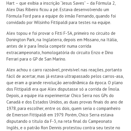
Hart – que exibia a inscrição “Jesus Saves” – da Fórmula 2,
Alex Dias Ribeiro ficou a pé. Estava desenvolvendo um
Fórmula Ford para a equipe do irmão Fernando, quando foi
convidado por Wilsinho Fittipaldi para testes na equipe.
Alex topou e foi provar o Fitti F-5A, primeiro no circuito de
Donington Park, na Inglaterra, depois em Missano, na Itália,
antes de ir para Ímola competir numa corrida
extracampeonato, homologatória do circuito Enzo e Dino
Ferrari para o GP de San Marino.
Alex achou o carro razoável, previsível nas reações, portanto
fácil de acertar, mas já estava ultrapassado pelos carros-asa,
que eram a grande revolução aerodinâmica da época. O plano
dos Fittipaldi era que Alex disputasse só a corrida de Ímola.
Depois, a equipe iria experimentar Chico Serra nos GPs do
Canadá e dos Estados Unidos, as duas provas finais do ano de
1978, para escolher, entre os dois, quem seria o companheiro
de Emerson Fittipaldi em 1979. Porém, Chico Serra estava
disputando o título da F-3, na reta final do Campeonato
Inglês, e o patrão Ron Dennis protestou contra seu teste no