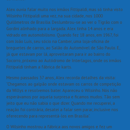
Alex ouvia falar muito nos irmãos Fittipaldi, mas só tinha visto
Wilsinho Fittipaldi uma vez, na sua cidade, nos 1000
Quilômetros de Brasília. Deslumbrou-se ao ver o Tigrão com o
Gordini alinhado para a largada. Alex tinha 14 anos e era
vidrado em automobilismo. Quando fez 18 anos, em 1967, foi
com João Luís, seu sócio na Camber, uma loja-oficina de
breguetes de carros, ao Salão do Automóvel de São Paulo. E,
já que estavam por lá, aproveitaram para ir ao bairro do
Socorro, próximo ao Autódromo de Interlagos, onde os irmãos
Fittipaldi tinham a fábrica de karts.
Mesmo passados 37 anos, Alex recorda detalhes da visita:
“Chegamos ao galpão onde estavam os carros de competição
da Willys e resolvemos bater. Apareceu o Wilsinho. Nós não
esperávamos por aquela surpresa e ficamos mudos. Tão sem
jeito que eu não sabia o que dizer. Quando me recuperei, a
reação foi contrária, desatei a falar sem parar, inclusive nos
oferecendo para representá-los em Brasília”.
O Wilsinho mostrou a fábrica aos novos amigos e fez um