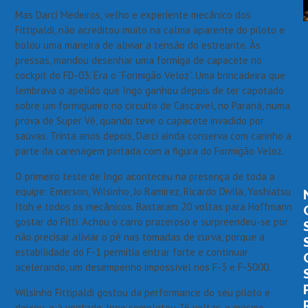
Mas Darci Medeiros, velho e experiente mecânico dos
Fittipaldi, não acreditou muito na calma aparente do piloto e
bolou uma maneira de aliviar a tensão do estreante. Às
pressas, mandou desenhar uma formiga de capacete no
cockpit do FD-03. Era o “Formigão Veloz”. Uma brincadeira que
lembrava o apelido que Ingo ganhou depois de ter capotado
sobre um formigueiro no circuito de Cascavel, no Paraná, numa
prova de Super Vê, quando teve o capacete invadido por
saúvas. Trinta anos depois, Darci ainda conserva com carinho a
parte da carenagem pintada com a figura do Formigão Veloz.
O primeiro teste de Ingo aconteceu na presença de toda a
equipe: Emerson, Wilsinho, Jo Ramirez, Ricardo Divila, Yoshiatsu
Itoh e todos os mecânicos. Bastaram 20 voltas para Hoffmann
gostar do Fitti. Achou o carro prazeroso e surpreendeu-se por
não precisar aliviar o pé nas tomadas de curva, porque a
estabilidade do F-1 permitia entrar forte e continuar
acelerando, um desempenho impossível nos F-3 e F-5000.
Wilsinho Fittipaldi gostou da performance do seu piloto e
deixou-o à vontade. Ingo completou 76 voltas, o mesmo