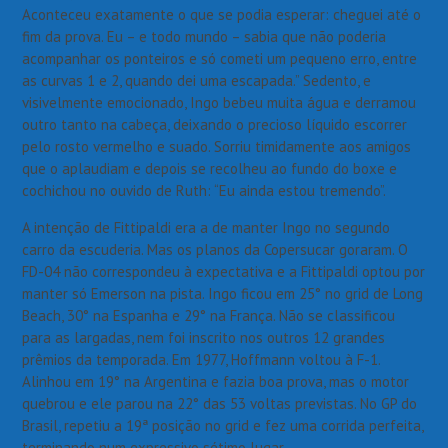
Aconteceu exatamente o que se podia esperar: cheguei até o
fim da prova. Eu – e todo mundo – sabia que não poderia
acompanhar os ponteiros e só cometi um pequeno erro, entre
as curvas 1 e 2, quando dei uma escapada.” Sedento, e
visivelmente emocionado, Ingo bebeu muita água e derramou
outro tanto na cabeça, deixando o precioso líquido escorrer
pelo rosto vermelho e suado. Sorriu timidamente aos amigos
que o aplaudiam e depois se recolheu ao fundo do boxe e
cochichou no ouvido de Ruth: “Eu ainda estou tremendo”.
A intenção de Fittipaldi era a de manter Ingo no segundo
carro da escuderia. Mas os planos da Copersucar goraram. O
FD-04 não correspondeu à expectativa e a Fittipaldi optou por
manter só Emerson na pista. Ingo ficou em 25° no grid de Long
Beach, 30° na Espanha e 29° na França. Não se classificou
para as largadas, nem foi inscrito nos outros 12 grandes
prêmios da temporada. Em 1977, Hoffmann voltou à F-1.
Alinhou em 19° na Argentina e fazia boa prova, mas o motor
quebrou e ele parou na 22° das 53 voltas previstas. No GP do
Brasil, repetiu a 19ª posição no grid e fez uma corrida perfeita,
terminando num expressivo sétimo lugar.