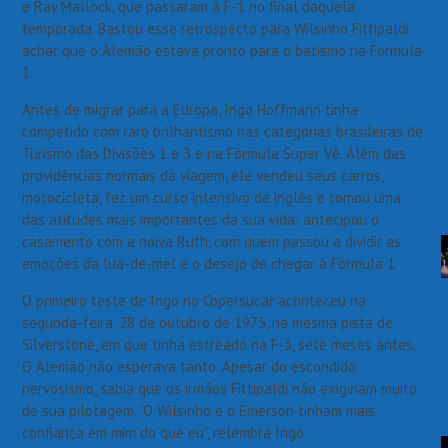
e Ray Mallock, que passaram à F-1 no final daquela
temporada. Bastou esse retrospecto para Wilsinho Fittipaldi
achar que o Alemão estava pronto para o batismo na Fórmula
1.
Antes de migrar para a Europa, Ingo Hoffmann tinha
competido com raro brilhantismo nas categorias brasileiras de
Turismo das Divisões 1 e 3 e na Fórmula Super Vê. Além das
providências normais da viagem, ele vendeu seus carros,
motocicleta, fez um curso intensivo de inglês e tomou uma
das atitudes mais importantes da sua vida: antecipou o
casamento com a noiva Ruth, com quem passou a dividir as
emoções da lua-de-mel e o desejo de chegar à Fórmula 1.
O primeiro teste de Ingo no Copersucar aconteceu na
segunda-feira, 28 de outubro de 1975, na mesma pista de
Silverstone, em que tinha estreado na F-3, sete meses antes.
O Alemão não esperava tanto. Apesar do escondido
nervosismo, sabia que os irmãos Fittipaldi não exigiriam muito
de sua pilotagem. “O Wilsinho e o Emerson tinham mais
confiança em mim do que eu”, relembra Ingo.