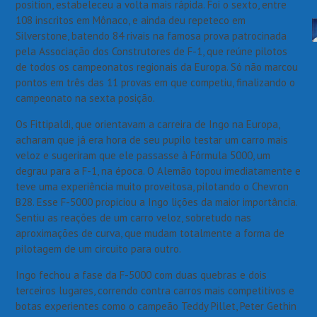
position, estabeleceu a volta mais rápida. Foi o sexto, entre
108 inscritos em Mônaco, e ainda deu repeteco em
Silverstone, batendo 84 rivais na famosa prova patrocinada
pela Associação dos Construtores de F-1, que reúne pilotos
de todos os campeonatos regionais da Europa. Só não marcou
pontos em três das 11 provas em que competiu, finalizando o
campeonato na sexta posição.
Os Fittipaldi, que orientavam a carreira de Ingo na Europa,
acharam que já era hora de seu pupilo testar um carro mais
veloz e sugeriram que ele passasse à Fórmula 5000, um
degrau para a F-1, na época. O Alemão topou imediatamente e
teve uma experiência muito proveitosa, pilotando o Chevron
B28. Esse F-5000 propiciou a Ingo lições da maior importância.
Sentiu as reações de um carro veloz, sobretudo nas
aproximações de curva, que mudam totalmente a forma de
pilotagem de um circuito para outro.
Ingo fechou a fase da F-5000 com duas quebras e dois
terceiros lugares, correndo contra carros mais competitivos e
botas experientes como o campeão Teddy Pillet, Peter Gethin