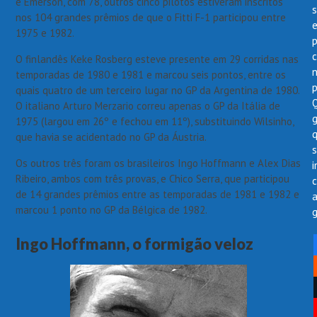
e Emerson, com 78, outros cinco pilotos estiveram inscritos
s
nos 104 grandes prêmios de que o Fitti F-1 participou entre
1975 e 1982.
p
O finlandês Keke Rosberg esteve presente em 29 corridas nas
temporadas de 1980 e 1981 e marcou seis pontos, entre os
quais quatro de um terceiro lugar no GP da Argentina de 1980.
O italiano Arturo Merzario correu apenas o GP da Itália de
1975 (largou em 26º e fechou em 11º), substituindo Wilsinho,
que havia se acidentado no GP da Áustria.
Os outros três foram os brasileiros Ingo Hoffmann e Alex Dias
i
Ribeiro, ambos com três provas, e Chico Serra, que participou
de 14 grandes prêmios entre as temporadas de 1981 e 1982 e
marcou 1 ponto no GP da Bélgica de 1982.
g
Ingo Hoffmann, o formigão veloz