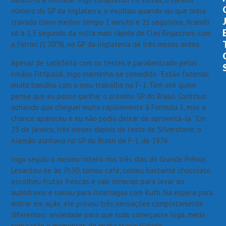
número do GP da Inglaterra, e exultou quando viu que tinha
cravado como melhor tempo 1 minuto e 21 segundos, ficando
só a 1,5 segundo da volta mais rápida de Clay Regazzoni, com
a Ferrari (1’20″9), no GP da Inglaterra de três meses antes.
Apesar de satisfeito com os testes e parabenizado pelos
irmãos Fittipaldi, Ingo mantinha-se comedido. “Estão fazendo
muito barulho com o meu trabalho na F-1. Tem até quem
pense que eu posso ganhar o próximo GP do Brasil. Continuo
achando que cheguei muito rapidamente à Fórmula 1, mas a
chance apareceu e eu não podia deixar de aproveitá-la.” Em
25 de janeiro, três meses depois do teste de Silverstone, o
Alemão alinhava no GP do Brasil de F-1, de 1976.
Ingo seguiu o mesmo roteiro nos três dias do Grande Prêmio.
Levantou-se às 7h30, tomou café, comeu bastante chocolate,
escolheu frutas frescas e sais minerais para levar ao
autódromo e rumou para Interlagos com Ruth. Na espera para
entrar em ação, ele provou três sensações completamente
diferentes: ansiedade para que tudo começasse logo, medo
sem razão e momentos de muita tranqüilidade.