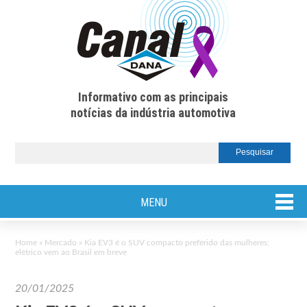
Informativo com as principais
notícias da indústria automotiva
MENU
Home
»
Mercado
»
Kia EV3 é o SUV compacto preferido das mulheres;
elétrico vem ao Brasil em breve
20/01/2025