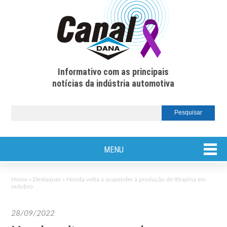
Informativo com as principais
notícias da indústria automotiva
MENU
Home
»
Destaques
»
Honda volta a suspender a produção de Itirapina em
outubro
28/09/2022