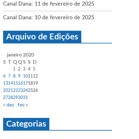
Canal Dana: 11 de fevereiro de 2025
Canal Dana: 10 de fevereiro de 2025
Arquivo de Edições
janeiro 2020
S
T
Q
Q
S
S
D
1
2
3
4
5
6
7
8
9
10
11
12
13
14
15
16
17
18
19
20
21
22
23
24
25
26
27
28
29
30
31
« dez
fev »
Categorias