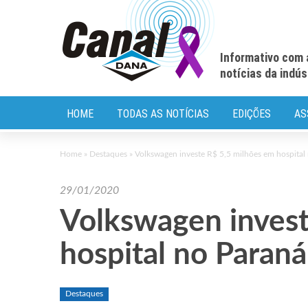
Informativo com 
notícias da indú
HOME
TODAS AS NOTÍCIAS
EDIÇÕES
AS
Home
»
Destaques
»
Volkswagen investe R$ 5,5 milhões em hospital
29/01/2020
Volkswagen invest
hospital no Paraná
Destaques