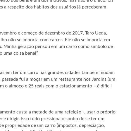
nto dos bens é um dos motivos, mas não é o único. Os
s a respeito dos hábitos dos usuários já perceberam
novembro e começo de dezembro de 2017, Taro Ueda,
filho não se importa com carros. Ele não se importa em
ação. Minha geração pensou em um carro como símbolo de
o uma coisa banal”.
iadas em ter um carro nas grandes cidades também mudam
passada fui almoçar em um restaurante nos Jardins (um
com o almoço e 25 reais com o estacionamento – é difícil
mento custa a metade de uma refeição -, usar o próprio
r e dirigir. Isso tudo pressiona o sonho de se ter um
de propriedade de um carro (impostos, depreciação,