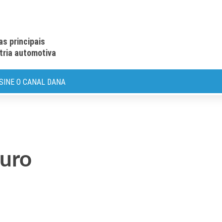
as principais
stria automotiva
SINE O CANAL DANA
turo