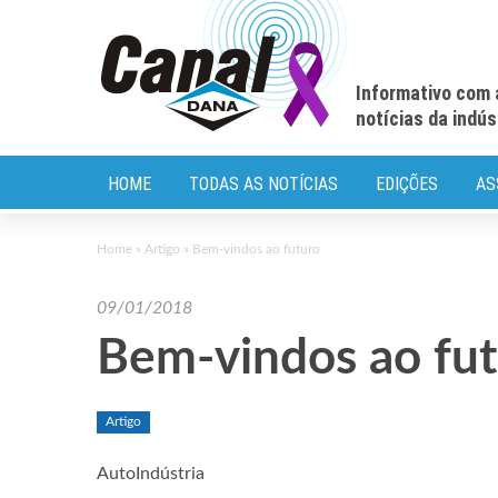
Informativo com 
notícias da indú
HOME
TODAS AS NOTÍCIAS
EDIÇÕES
AS
Home
»
Artigo
»
Bem-vindos ao futuro
09/01/2018
Bem-vindos ao fu
Artigo
AutoIndústria