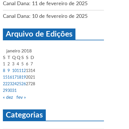
Canal Dana: 11 de fevereiro de 2025
Canal Dana: 10 de fevereiro de 2025
Arquivo de Edições
janeiro 2018
S
T
Q
Q
S
S
D
1
2
3
4
5
6
7
8
9
10
11
12
13
14
15
16
17
18
19
20
21
22
23
24
25
26
27
28
29
30
31
« dez
fev »
Categorias