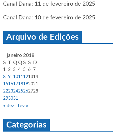
Canal Dana: 11 de fevereiro de 2025
Canal Dana: 10 de fevereiro de 2025
Arquivo de Edições
janeiro 2018
S
T
Q
Q
S
S
D
1
2
3
4
5
6
7
8
9
10
11
12
13
14
15
16
17
18
19
20
21
22
23
24
25
26
27
28
29
30
31
« dez
fev »
Categorias