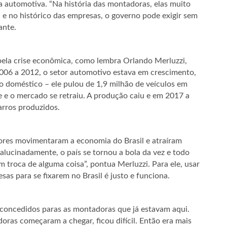
ia automotiva. “Na história das montadoras, elas muito
 e no histórico das empresas, o governo pode exigir sem
ante.
a pela crise econômica, como lembra Orlando Merluzzi,
6 a 2012, o setor automotivo estava em crescimento,
 doméstico – ele pulou de 1,9 milhão de veículos em
e e o mercado se retraiu. A produção caiu e em 2017 a
arros produzidos.
tores movimentaram a economia do Brasil e atraíram
alucinadamente, o país se tornou a bola da vez e todo
 troca de alguma coisa”, pontua Merluzzi. Para ele, usar
sas para se fixarem no Brasil é justo e funciona.
s concedidos paras as montadoras que já estavam aqui.
ras começaram a chegar, ficou difícil. Então era mais