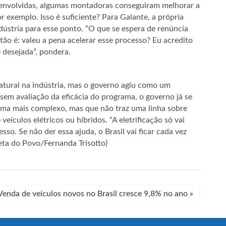
envolvidas, algumas montadoras conseguiram melhorar a
or exemplo. Isso é suficiente? Para Galante, a própria
ústria para esse ponto. “O que se espera de renúncia
stão é: valeu a pena acelerar esse processo? Eu acredito
 desejada”, pondera.
natural na indústria, mas o governo agiu como um
em avaliação da eficácia do programa, o governo já se
ama mais complexo, mas que não traz uma linha sobre
eículos elétricos ou híbridos. “A eletrificação só vai
sso. Se não der essa ajuda, o Brasil vai ficar cada vez
eta do Povo/Fernanda Trisotto)
Venda de veículos novos no Brasil cresce 9,8% no ano
»