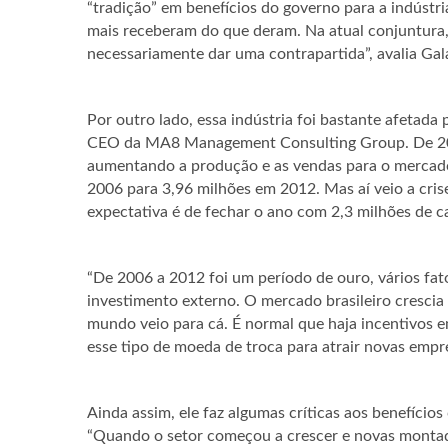
“tradição” em benefícios do governo para a indústr
mais receberam do que deram. Na atual conjuntura,
necessariamente dar uma contrapartida”, avalia Gal
Por outro lado, essa indústria foi bastante afetad
CEO da MA8 Management Consulting Group. De 200
aumentando a produção e as vendas para o mercado
2006 para 3,96 milhões em 2012. Mas aí veio a cris
expectativa é de fechar o ano com 2,3 milhões de c
“De 2006 a 2012 foi um período de ouro, vários fa
investimento externo. O mercado brasileiro crescia 
mundo veio para cá. É normal que haja incentivos em
esse tipo de moeda de troca para atrair novas empre
Ainda assim, ele faz algumas críticas aos benefício
“Quando o setor começou a crescer e novas montado