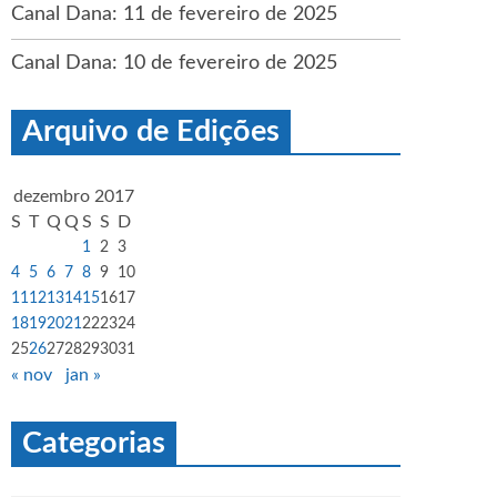
Canal Dana: 11 de fevereiro de 2025
Canal Dana: 10 de fevereiro de 2025
Arquivo de Edições
dezembro 2017
S
T
Q
Q
S
S
D
1
2
3
4
5
6
7
8
9
10
11
12
13
14
15
16
17
18
19
20
21
22
23
24
25
26
27
28
29
30
31
« nov
jan »
Categorias