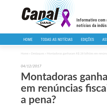
Informativo com 
notícias da indú
HOME
TODAS AS NOTÍCIAS
EDIÇÕES
AS
Home
»
Destaques
»
Montadoras ganharam R$ 28 bilhões em renúncia
04/12/2017
Montadoras ganha
em renúncias fisca
a pena?