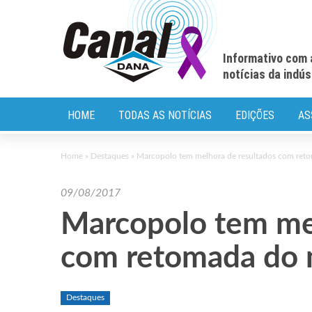
Informativo com 
notícias da indú
HOME
TODAS AS NOTÍCIAS
EDIÇÕES
AS
Home
»
Destaques
»
Marcopolo tem melhora de resultados com ret
09/08/2017
Marcopolo tem mel
com retomada do 
Destaques