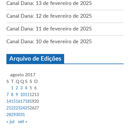
Canal Dana: 13 de fevereiro de 2025
Canal Dana: 12 de fevereiro de 2025
Canal Dana: 11 de fevereiro de 2025
Canal Dana: 10 de fevereiro de 2025
Arquivo de Edições
agosto 2017
S
T
Q
Q
S
S
D
1
2
3
4
5
6
7
8
9
10
11
12
13
14
15
16
17
18
19
20
21
22
23
24
25
26
27
28
29
30
31
« jul
set »