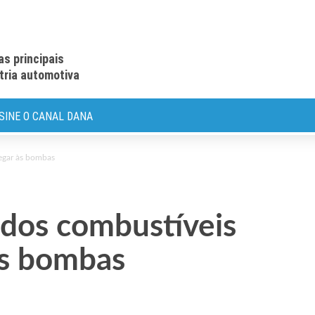
as principais
stria automotiva
SINE O CANAL DANA
egar às bombas
 dos combustíveis
às bombas