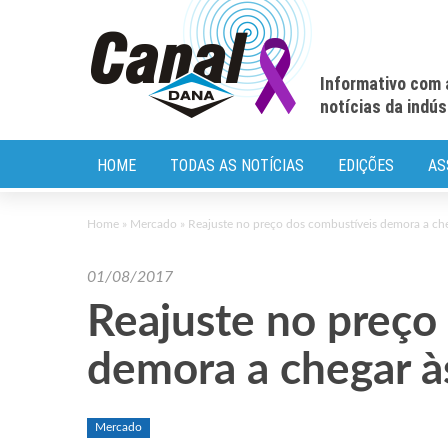
Informativo com 
notícias da indú
HOME
TODAS AS NOTÍCIAS
EDIÇÕES
AS
Home
»
Mercado
»
Reajuste no preço dos combustíveis demora a ch
01/08/2017
Reajuste no preço
demora a chegar 
Mercado