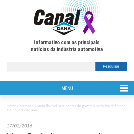
Informativo com as principais
notícias da indústria automotiva
MENU
Home
»
Mercado
»
Meta flexível para contas do governo permitirá déficit de
1% do PIB este ano
17/02/2016