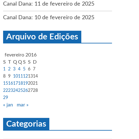
Canal Dana: 11 de fevereiro de 2025
Canal Dana: 10 de fevereiro de 2025
Arquivo de Edições
fevereiro 2016
S
T
Q
Q
S
S
D
1
2
3
4
5
6
7
8
9
10
11
12
13
14
15
16
17
18
19
20
21
22
23
24
25
26
27
28
29
« jan
mar »
Categorias