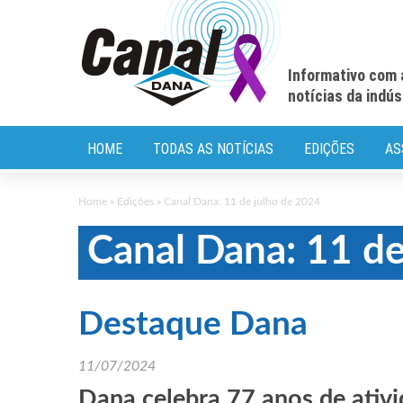
Informativo com 
notícias da indú
HOME
TODAS AS NOTÍCIAS
EDIÇÕES
AS
Home
»
Edições
»
Canal Dana: 11 de julho de 2024
Canal Dana: 11 de
Destaque Dana
11/07/2024
Dana celebra 77 anos de ativi