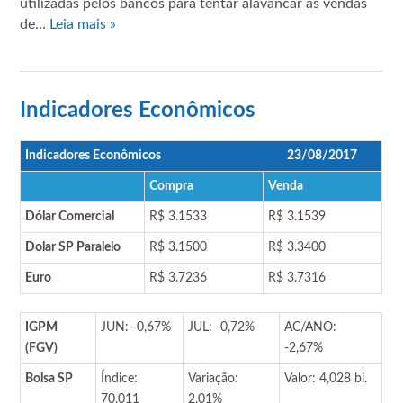
utilizadas pelos bancos para tentar alavancar as vendas
de…
Leia mais »
Indicadores Econômicos
Indicadores Econômicos
23/08/2017
Compra
Venda
Dólar Comercial
R$ 3.1533
R$ 3.1539
Dolar SP Paralelo
R$ 3.1500
R$ 3.3400
Euro
R$ 3.7236
R$ 3.7316
IGPM
JUN: -0,67%
JUL: -0,72%
AC/ANO:
(FGV)
-2,67%
Bolsa SP
Índice:
Variação:
Valor: 4,028 bi.
70.011
2,01%