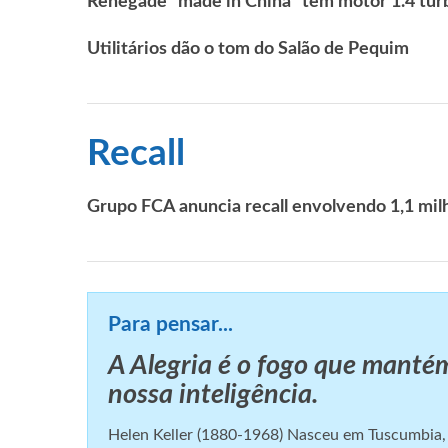
Renegade “made in China” tem motor 1.4 tu
Utilitários dão o tom do Salão de Pequim
Recall
Grupo FCA anuncia recall envolvendo 1,1 mil
Para pensar...
A Alegria é o fogo que mantém
nossa inteligência.
Helen Keller (1880-1968) Nasceu em Tuscumbia, fo