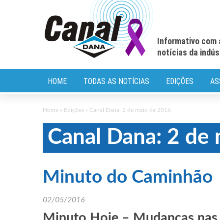
Informativo com 
notícias da indú
HOME
TODAS AS NOTÍCIAS
EDIÇÕES
AS
Home
»
Edições
»
Canal Dana: 2 de maio de 2016
Canal Dana: 2 de
Minuto do Caminhão
02/05/2016
Minuto Hoje – Mudanças nas 