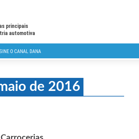
as principais
stria automotiva
SINE O CANAL DANA
 maio de 2016
Carrocerias