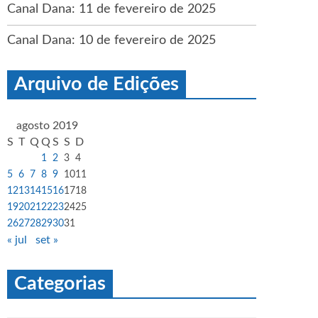
Canal Dana: 11 de fevereiro de 2025
Canal Dana: 10 de fevereiro de 2025
Arquivo de Edições
agosto 2019
S
T
Q
Q
S
S
D
1
2
3
4
5
6
7
8
9
10
11
12
13
14
15
16
17
18
19
20
21
22
23
24
25
26
27
28
29
30
31
« jul
set »
Categorias