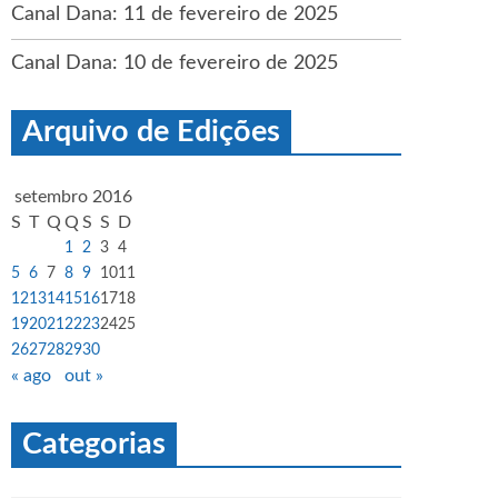
Canal Dana: 11 de fevereiro de 2025
Canal Dana: 10 de fevereiro de 2025
Arquivo de Edições
setembro 2016
S
T
Q
Q
S
S
D
1
2
3
4
5
6
7
8
9
10
11
12
13
14
15
16
17
18
19
20
21
22
23
24
25
26
27
28
29
30
« ago
out »
Categorias