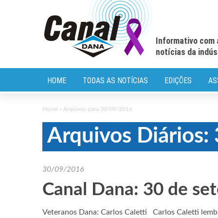
Informativo com 
notícias da indú
HOME
TODAS AS NOTÍCIAS
EDIÇÕES
AS
Home
»
Arquivos para 30/09/2016
Arquivos Diários
30/09/2016
Canal Dana: 30 de se
Veteranos Dana: Carlos Caletti Carlos Caletti lem