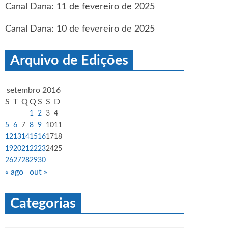
Canal Dana: 11 de fevereiro de 2025
Canal Dana: 10 de fevereiro de 2025
Arquivo de Edições
setembro 2016
S
T
Q
Q
S
S
D
1
2
3
4
5
6
7
8
9
10
11
12
13
14
15
16
17
18
19
20
21
22
23
24
25
26
27
28
29
30
« ago
out »
Categorias