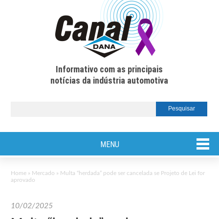
Informativo com as principais
notícias da indústria automotiva
MENU
Home
»
Mercado
»
Multa “herdada” pode ser cancelada se Projeto de Lei for
aprovado
10/02/2025