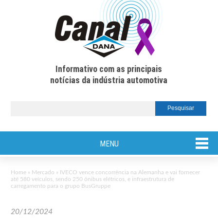
Informativo com as principais
notícias da indústria automotiva
MENU
Home
»
Mercado
»
IVECO vence concorrência na Alemanha e vai fornecer
até 580 veículos, sendo 250 ônibus elétricos, e infraestrutura de
carregamento para o grupo BusGruppe
20/12/2024