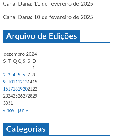
Canal Dana: 11 de fevereiro de 2025
Canal Dana: 10 de fevereiro de 2025
Arquivo de Edições
dezembro 2024
S
T
Q
Q
S
S
D
1
2
3
4
5
6
7
8
9
10
11
12
13
14
15
16
17
18
19
20
21
22
23
24
25
26
27
28
29
30
31
« nov
jan »
Categorias