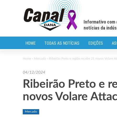
Informativo com 
notícias da indú
HOME
TODAS AS NOTÍCIAS
EDIÇÕES
AS
Home
»
Mercado
»
Ribeirão Preto e região recebe 21 novos Volare At
04/12/2024
Ribeirão Preto e r
novos Volare Attac
Mercado