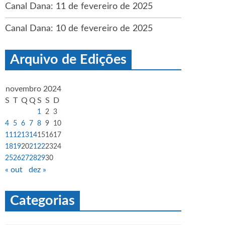
Canal Dana: 11 de fevereiro de 2025
Canal Dana: 10 de fevereiro de 2025
Arquivo de Edições
novembro 2024
S
T
Q
Q
S
S
D
1
2
3
4
5
6
7
8
9
10
11
12
13
14
15
16
17
18
19
20
21
22
23
24
25
26
27
28
29
30
« out
dez »
Categorias