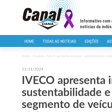
Informativo com 
notícias da indú
HOME
TODAS AS NOTÍCIAS
EDIÇÕES
AS
Home
»
Fenatran
»
IVECO apresenta inovação, sustentabilidade e lid
11/11/2024
IVECO apresenta i
sustentabilidade e
segmento de veícu