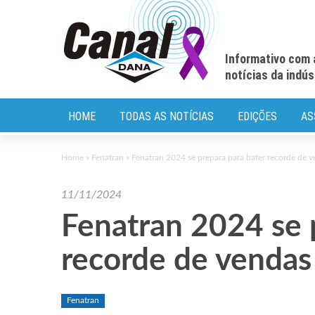
Informativo com 
notícias da indú
HOME
TODAS AS NOTÍCIAS
EDIÇÕES
AS
Home
»
Fenatran
»
Fenatran 2024 se prepara para bater recorde de 
11/11/2024
Fenatran 2024 se 
recorde de vendas
Fenatran