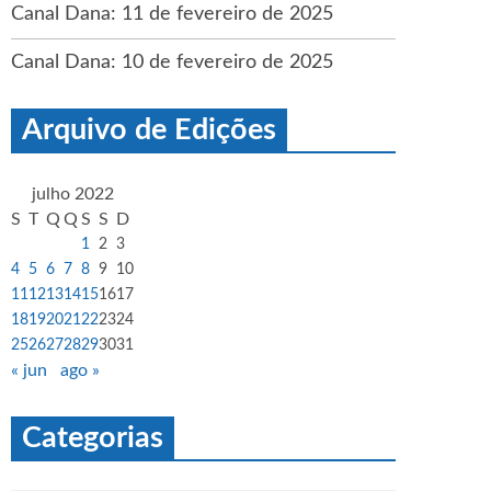
Canal Dana: 11 de fevereiro de 2025
Canal Dana: 10 de fevereiro de 2025
Arquivo de Edições
julho 2022
S
T
Q
Q
S
S
D
1
2
3
4
5
6
7
8
9
10
11
12
13
14
15
16
17
18
19
20
21
22
23
24
25
26
27
28
29
30
31
« jun
ago »
Categorias