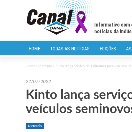
Informativo com 
notícias da indú
HOME
TODAS AS NOTÍCIAS
EDIÇÕES
AS
Home
»
Mercado
»
Kinto lança serviço de assinatura para veículos 
22/07/2022
Kinto lança serviç
veículos seminovo
Mercado