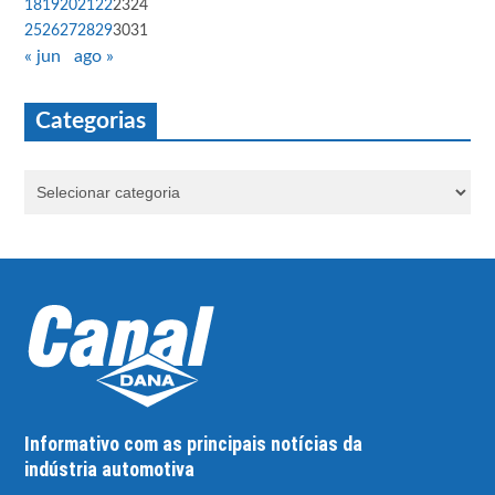
18
19
20
21
22
23
24
25
26
27
28
29
30
31
« jun
ago »
Categorias
Informativo com as principais notícias da
indústria automotiva