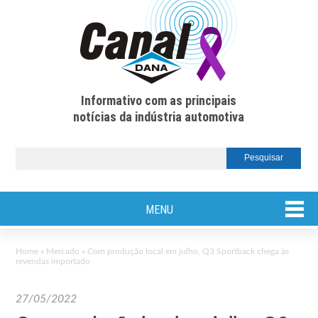
Informativo com as principais
notícias da indústria automotiva
MENU
Home
»
Mercado
»
Com produção local em julho, Q3 Sportback chega às
revendas importado
27/05/2022