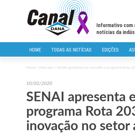
Informativo com 
notícias da indú
HOME
TODAS AS NOTÍCIAS
EDIÇÕES
AS
Home
»
Mercado
»
SENAI apresenta em Joinville o programa Rota 20
10/02/2020
SENAI apresenta e
programa Rota 203
inovação no setor