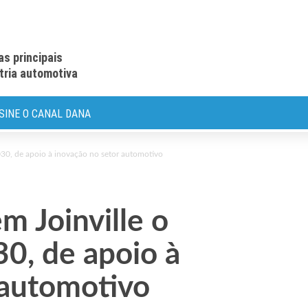
as principais
stria automotiva
SINE O CANAL DANA
30, de apoio à inovação no setor automotivo
m Joinville o
0, de apoio à
 automotivo