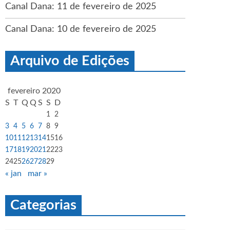
Canal Dana: 11 de fevereiro de 2025
Canal Dana: 10 de fevereiro de 2025
Arquivo de Edições
fevereiro 2020
S
T
Q
Q
S
S
D
1
2
3
4
5
6
7
8
9
10
11
12
13
14
15
16
17
18
19
20
21
22
23
24
25
26
27
28
29
« jan
mar »
Categorias