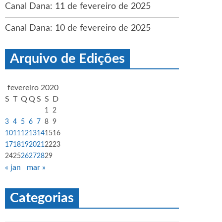
Canal Dana: 11 de fevereiro de 2025
Canal Dana: 10 de fevereiro de 2025
Arquivo de Edições
fevereiro 2020
S
T
Q
Q
S
S
D
1
2
3
4
5
6
7
8
9
10
11
12
13
14
15
16
17
18
19
20
21
22
23
24
25
26
27
28
29
« jan
mar »
Categorias