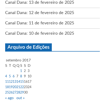
Canal Dana: 13 de fevereiro de 2025
Canal Dana: 12 de fevereiro de 2025
Canal Dana: 11 de fevereiro de 2025
Canal Dana: 10 de fevereiro de 2025
Arquivo de Edições
setembro 2017
S
T
Q
Q
S
S
D
1
2
3
4
5
6
7
8
9
10
11
12
13
14
15
16
17
18
19
20
21
22
23
24
25
26
27
28
29
30
« ago
out »