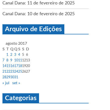
Canal Dana: 11 de fevereiro de 2025
Canal Dana: 10 de fevereiro de 2025
Arquivo de Edições
agosto 2017
S
T
Q
Q
S
S
D
1
2
3
4
5
6
7
8
9
10
11
12
13
14
15
16
17
18
19
20
21
22
23
24
25
26
27
28
29
30
31
« jul
set »
Categorias