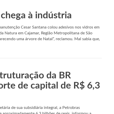
chega à indústria
nutenção Cesar Santana colou adesivos nos vidros em
 da Natura em Cajamar, Região Metropolitana de São
arecendo uma árvore de Natal”, reclamou. Mal sabia que,
struturação da BR
rte de capital de R$ 6,3
ária de sua subsidiária integral, a Petrobras
de aproximadamente 6,3 bilhões de reais, informou a