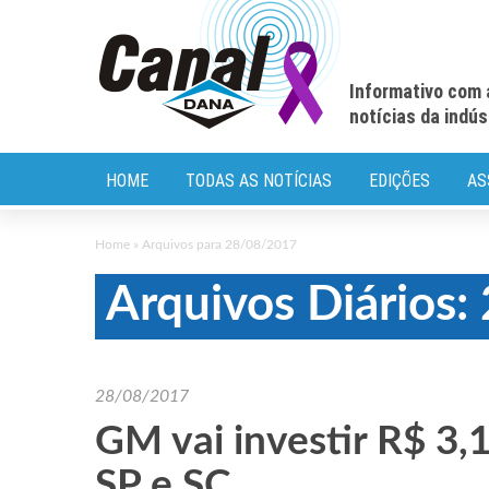
Informativo com 
notícias da indú
HOME
TODAS AS NOTÍCIAS
EDIÇÕES
AS
Home
»
Arquivos para 28/08/2017
Arquivos Diários
28/08/2017
GM vai investir R$ 3,1
SP e SC