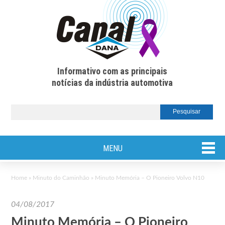
Informativo com as principais
notícias da indústria automotiva
MENU
Home
»
Minuto do Caminhão
»
Minuto Memória – O Pioneiro Volvo N10
04/08/2017
Minuto Memória – O Pioneiro