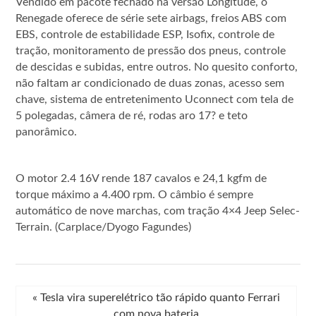
Vendido em pacote fechado na versão Longitude, o
Renegade oferece de série sete airbags, freios ABS com
EBS, controle de estabilidade ESP, Isofix, controle de
tração, monitoramento de pressão dos pneus, controle
de descidas e subidas, entre outros. No quesito conforto,
não faltam ar condicionado de duas zonas, acesso sem
chave, sistema de entretenimento Uconnect com tela de
5 polegadas, câmera de ré, rodas aro 17? e teto
panorâmico.
O motor 2.4 16V rende 187 cavalos e 24,1 kgfm de
torque máximo a 4.400 rpm. O câmbio é sempre
automático de nove marchas, com tração 4×4 Jeep Selec-
Terrain. (Carplace/Dyogo Fagundes)
«
Tesla vira superelétrico tão rápido quanto Ferrari
com nova bateria