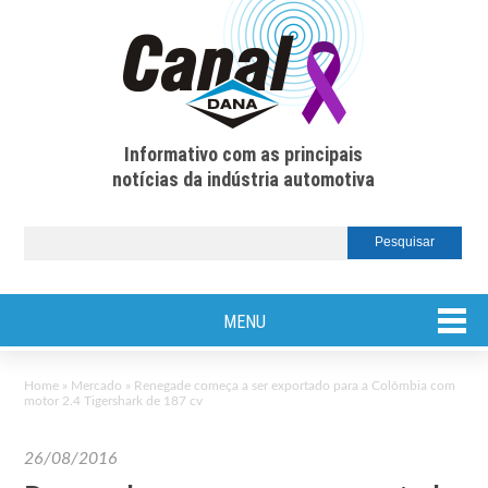
Informativo com as principais
notícias da indústria automotiva
MENU
Home
»
Mercado
»
Renegade começa a ser exportado para a Colômbia com
motor 2.4 Tigershark de 187 cv
26/08/2016