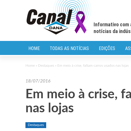
Informativo com 
notícias da indú
HOME
TODAS AS NOTÍCIAS
EDIÇÕES
AS
Home
»
Destaques
»
Em meio à crise, faltam carros usados nas lojas
18/07/2016
Em meio à crise, f
nas lojas
Destaques