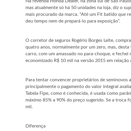
Na revenda Honda Dealer, na zona sul de São Paulo
mas atualmente só há 50 unidades na loja, diz o su
mais procurado da marca. “Até um Fit batido que 
deu tempo nem de prepará-lo para exposição”.
O corretor de seguros Rogério Borges Leite, compra
quatro anos, normalmente por um zero, mas, desta ve
carro, com um amassado no para-choque, e fechei n
economizado R$ 10 mil na versão 2015 em relação a
Para tentar convencer proprietários de seminovos a
principalmente o pagamento do valor integral avali
Tabela Fipe, como é conhecida, é usada como parâ
máximo 85% a 90% do preço sugerido. Se a troca fo
mil.
Diferença