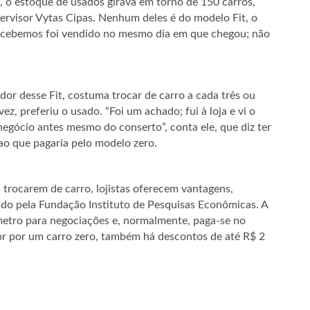
, o estoque de usados girava em torno de 150 carros,
pervisor Vytas Cipas. Nenhum deles é do modelo Fit, o
recebemos foi vendido no mesmo dia em que chegou; não
dor desse Fit, costuma trocar de carro a cada três ou
z, preferiu o usado. “Foi um achado; fui à loja e vi o
egócio antes mesmo do conserto”, conta ele, que diz ter
o que pagaria pelo modelo zero.
 trocarem de carro, lojistas oferecem vantagens,
ado pela Fundação Instituto de Pesquisas Econômicas. A
metro para negociações e, normalmente, paga-se no
r por um carro zero, também há descontos de até R$ 2