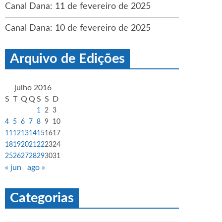
Canal Dana: 11 de fevereiro de 2025
Canal Dana: 10 de fevereiro de 2025
Arquivo de Edições
julho 2016
S
T
Q
Q
S
S
D
1
2
3
4
5
6
7
8
9
10
11
12
13
14
15
16
17
18
19
20
21
22
23
24
25
26
27
28
29
30
31
« jun
ago »
Categorias