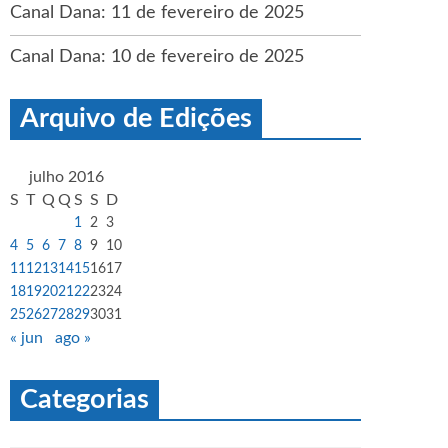
Canal Dana: 11 de fevereiro de 2025
Canal Dana: 10 de fevereiro de 2025
Arquivo de Edições
julho 2016
S
T
Q
Q
S
S
D
1
2
3
4
5
6
7
8
9
10
11
12
13
14
15
16
17
18
19
20
21
22
23
24
25
26
27
28
29
30
31
« jun
ago »
Categorias