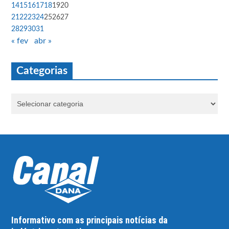
14
15
16
17
18
19
20
21
22
23
24
25
26
27
28
29
30
31
« fev
abr »
Categorias
Informativo com as principais notícias da