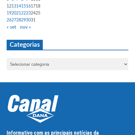
12
13
14
15
16
17
18
19
20
21
22
23
24
25
26
27
28
29
30
31
« set
nov »
Categorias
Informativo com as principais notícias da