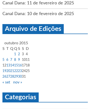
Canal Dana: 11 de fevereiro de 2025
Canal Dana: 10 de fevereiro de 2025
Arquivo de Edições
outubro 2015
S
T
Q
Q
S
S
D
1
2
3
4
5
6
7
8
9
10
11
12
13
14
15
16
17
18
19
20
21
22
23
24
25
26
27
28
29
30
31
« set
nov »
Categorias