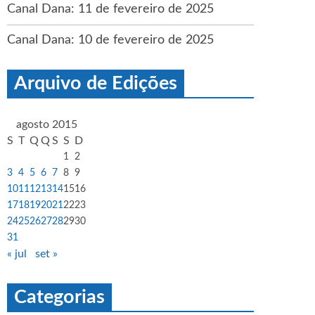
Canal Dana: 11 de fevereiro de 2025
Canal Dana: 10 de fevereiro de 2025
Arquivo de Edições
agosto 2015
S
T
Q
Q
S
S
D
1
2
3
4
5
6
7
8
9
10
11
12
13
14
15
16
17
18
19
20
21
22
23
24
25
26
27
28
29
30
31
« jul
set »
Categorias