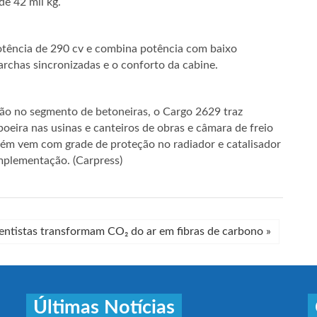
e 42 mil kg.
otência de 290 cv e combina potência com baixo
chas sincronizadas e o conforto da cabine.
ção no segmento de betoneiras, o Cargo 2629 traz
oeira nas usinas e canteiros de obras e câmara de freio
bém vem com grade de proteção no radiador e catalisador
implementação. (Carpress)
entistas transformam CO₂ do ar em fibras de carbono
»
Últimas Notícias