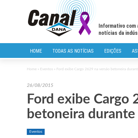
Informativo com 
notícias da indú
HOME
TODAS AS NOTÍCIAS
EDIÇÕES
AS
Home
»
Eventos
»
Ford exibe Cargo 2629 na versão betoneira durant
26/08/2015
Ford exibe Cargo 
betoneira durante
Eventos