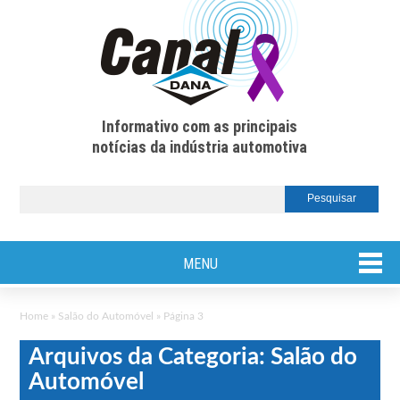
Informativo com as principais
notícias da indústria automotiva
MENU
Home
»
Salão do Automóvel
»
Página 3
Arquivos da Categoria: Salão do
Automóvel