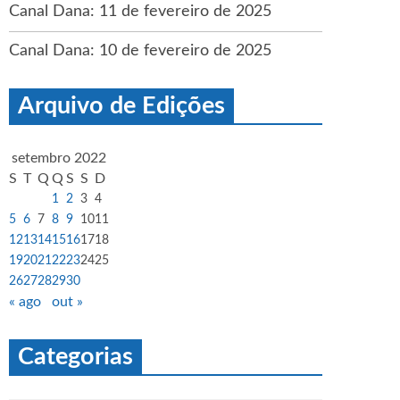
Canal Dana: 11 de fevereiro de 2025
Canal Dana: 10 de fevereiro de 2025
Arquivo de Edições
setembro 2022
S
T
Q
Q
S
S
D
1
2
3
4
5
6
7
8
9
10
11
12
13
14
15
16
17
18
19
20
21
22
23
24
25
26
27
28
29
30
« ago
out »
Categorias