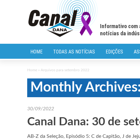
Informativo com 
notícias da indú
HOME
TODAS AS NOTÍCIAS
EDIÇÕES
AS
Home
»
Arquivos para setembro 2022
Monthly Archives
30/09/2022
Canal Dana: 30 de se
AB-Z da Seleção, Episódio 5: C de Capitão, J de J