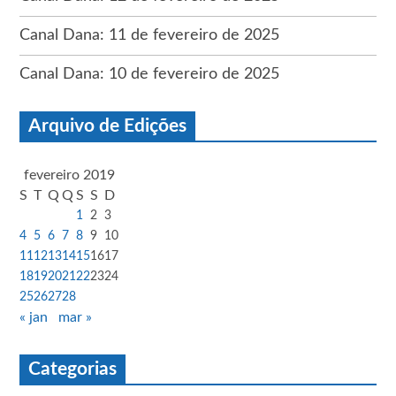
Canal Dana: 11 de fevereiro de 2025
Canal Dana: 10 de fevereiro de 2025
Arquivo de Edições
fevereiro 2019
S
T
Q
Q
S
S
D
1
2
3
4
5
6
7
8
9
10
11
12
13
14
15
16
17
18
19
20
21
22
23
24
25
26
27
28
« jan
mar »
Categorias