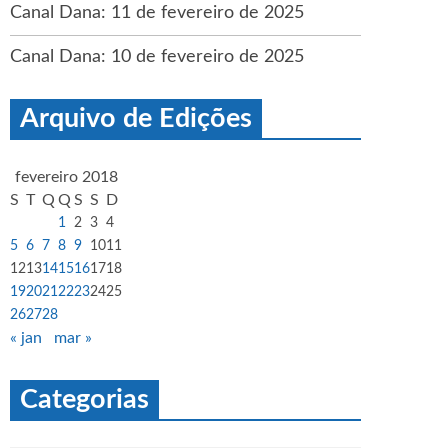
Canal Dana: 11 de fevereiro de 2025
Canal Dana: 10 de fevereiro de 2025
Arquivo de Edições
fevereiro 2018
S
T
Q
Q
S
S
D
1
2
3
4
5
6
7
8
9
10
11
12
13
14
15
16
17
18
19
20
21
22
23
24
25
26
27
28
« jan
mar »
Categorias