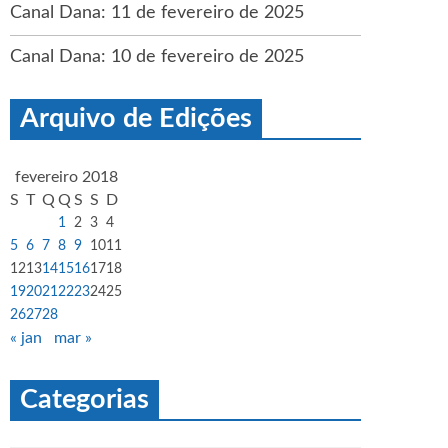
Canal Dana: 11 de fevereiro de 2025
Canal Dana: 10 de fevereiro de 2025
Arquivo de Edições
fevereiro 2018
S
T
Q
Q
S
S
D
1
2
3
4
5
6
7
8
9
10
11
12
13
14
15
16
17
18
19
20
21
22
23
24
25
26
27
28
« jan
mar »
Categorias